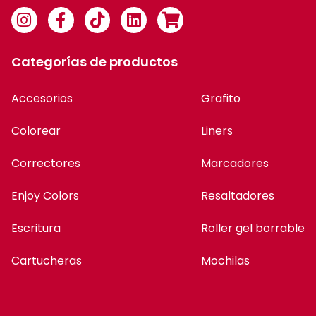
Colorear
Liners
Correctores
Marcadores
Enjoy Colors
Resaltadores
Escritura
Roller gel borrable
Cartucheras
Mochilas
Suscribite a nuestro newsletter
Suscribirme