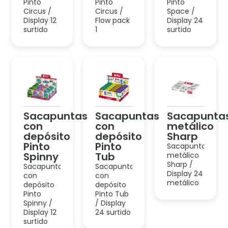
Sacapuntas
Sacapuntas
Sacapunta
con
con
metálico
depósito
depósito
Sharp
Pinto
Pinto
Sacapuntas
Spinny
Tub
metálico
Sharp /
Sacapuntas
Sacapuntas
Display 24
con
con
metálico
depósito
depósito
Pinto
Pinto Tub
Spinny /
/ Display
Display 12
24 surtido
surtido