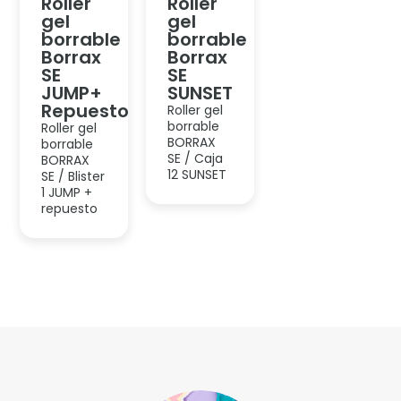
Roller
Roller
gel
gel
borrable
borrable
Borrax
Borrax
SE
SE
JUMP+
SUNSET
Repuesto
Roller gel
borrable
Roller gel
BORRAX
borrable
SE / Caja
BORRAX
12 SUNSET
SE / Blister
1 JUMP +
repuesto