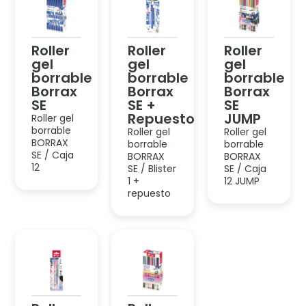
Roller
Roller
Roller
gel
gel
gel
borrable
borrable
borrable
Borrax
Borrax
Borrax
SE
SE +
SE
Repuesto
JUMP
Roller gel
borrable
Roller gel
Roller gel
BORRAX
borrable
borrable
SE / Caja
BORRAX
BORRAX
12
SE / Blister
SE / Caja
1 +
12 JUMP
repuesto