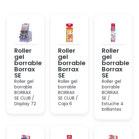
Roller
Roller
Roller
gel
gel
gel
borrable
borrable
borrable
Borrax
Borrax
Borrax
SE
SE
SE
Roller gel
Roller gel
Roller gel
borrable
borrable
borrable
BORRAX
BORRAX
BORRAX
SE CLUB /
SE CLUB /
SE /
Display 72
Caja 6
Estuche 4
brillantes