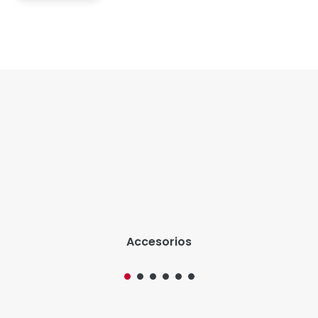
Accesorios
Somos la marca líder en artículos de escritura. Nos
caracteriza la innovación y una completa propuesta
de valor agregado.
@filgo