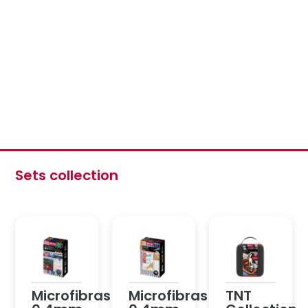
Sets collection
Microfibras
Microfibras
TNT
0.4mm
0.4mm
Collection
Liner
Liner
TNT
038
038
Collection
/ Estuche
Liner
Microfibra
x48
Collection
LINER 038
/ Estuche
0.4 /
imantado
Estuche
x30
imantado
x30