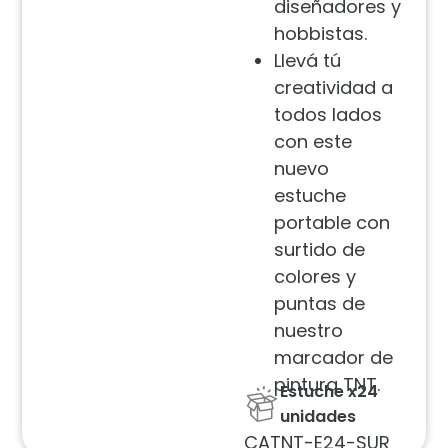
diseñadores y
hobbistas.
Llevá tú
creatividad a
todos lados
con este
nuevo
estuche
portable con
surtido de
colores y
puntas de
nuestro
marcador de
pintura TNT.
Estuche x24
unidades
CATNT-E24-SUR