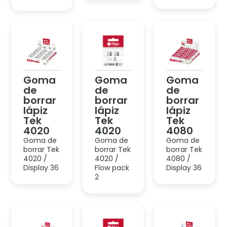
Tek
Tek
Tek
4020
4020
4080
Goma de
Goma de
Goma de
borrar Tek
borrar Tek
borrar Tek
4020 /
4020 /
4080 /
Display 36
Flow pack
Display 36
2
Goma
Goma
Goma
de
de
de
borrar
borrar
borrar
lápiz
lápiz-
lápiz-
Tek
tinta
tinta
4081
Tek
Tek
4021
4021
Goma de
borrar Tek
Goma de
Goma de
4081 /
borrar
borrar