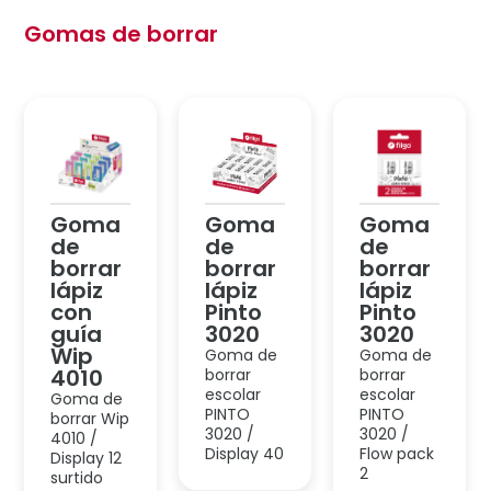
borrar
borrar
borrar
lápiz
lápiz
lápiz
con
Pinto
Pinto
guía
3020
3020
Wip
Goma de
Goma de
4010
borrar
borrar
escolar
escolar
Goma de
PINTO
PINTO
borrar Wip
3020 /
3020 /
4010 /
Display 40
Flow pack
Display 12
2
surtido
Goma
Goma
Goma
de
de
de
borrar
borrar
borrar
lápiz
lápiz
lápiz