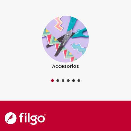
Somos la marca líder en artículos de escritura. Nos
caracteriza la innovación y una completa propuesta
de valor agregado.
@filgo
Categorías de productos