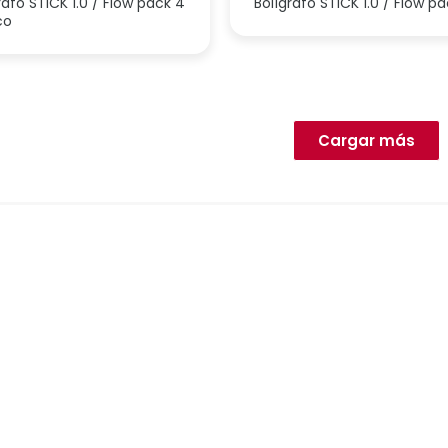
rafo STICK 1.0 / Flow pack 4
Bolígrafo STICK 1.0 / Flow p
co
Cargar más
Correctores
Grafito