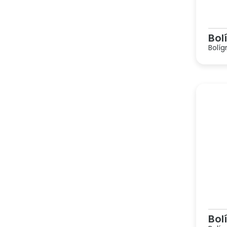
Bol
Bolíg
Bol