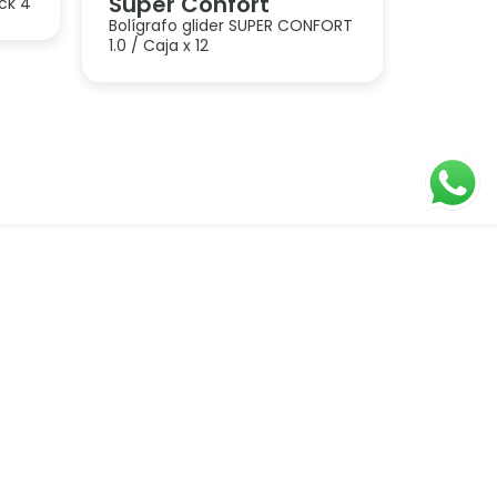
Super Confort
ack 4
Bolígrafo glider SUPER CONFORT
1.0 / Caja x 12
Cartucheras
Escritura