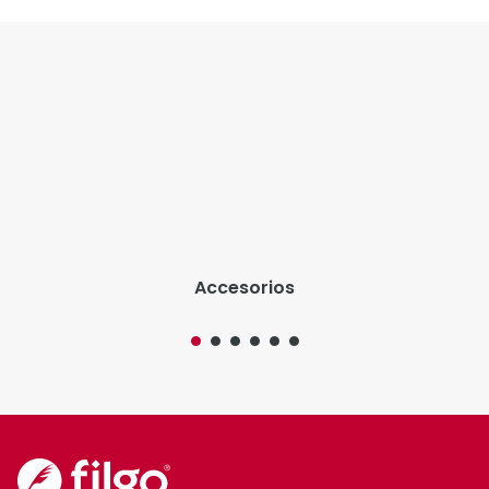
Accesorios
Somos la marca líder en artículos de escritura. Nos
caracteriza la innovación y una completa propuesta
de valor agregado.
@filgo