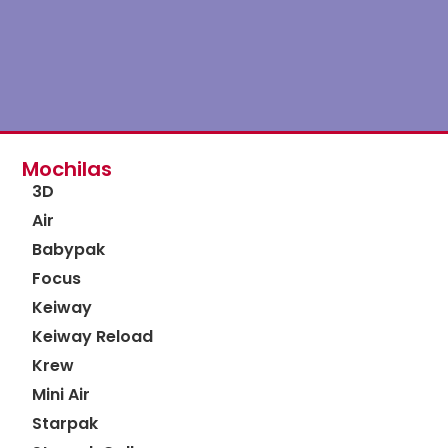
Air
Babypak
Focus
Keiway
Keiway Reload
Krew
Mini Air
Starpak
Starpak College
Starpak Mini
Mochila
Mochila
Mochila