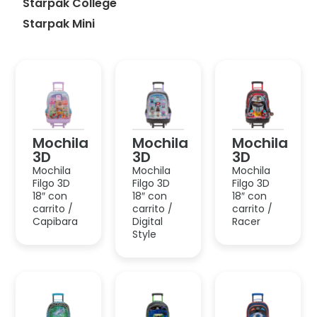
3D
3D
3D
Mochila
Mochila
Mochila
Filgo 3D
Filgo 3D
Filgo 3D
18″ con
18″ con
18″ con
carrito /
carrito /
carrito /
Capibara
Digital
Racer
Style
Mochila
Mochila
Mochila
3D
3D
3D
Mochila
Mochila
Mochila
Filgo 3D
Filgo 3D
Filgo 3D
18″ con
18″ con
18″ con
carrito /
carrito /
carrito /
Futbol
Gamer
Fútbol
Argentina
Azul