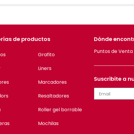
rías de productos
Dónde encont
Puntos de Venta
ios
Grafito
r
Liners
Suscribite a n
ores
Marcadores
lors
Resaltadores
a
Roller gel borrable
eras
Mochilas