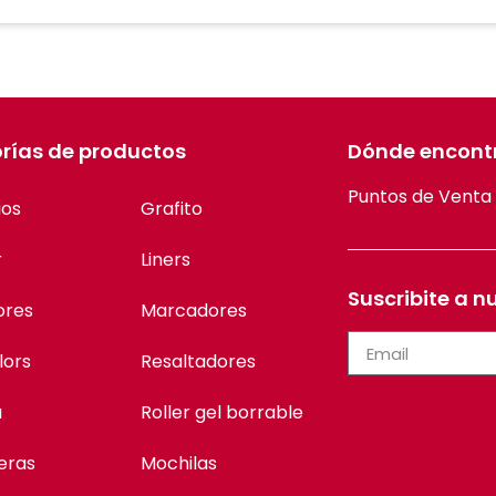
rías de productos
Dónde encont
Puntos de Venta
ios
Grafito
r
Liners
Suscribite a n
ores
Marcadores
lors
Resaltadores
a
Roller gel borrable
eras
Mochilas