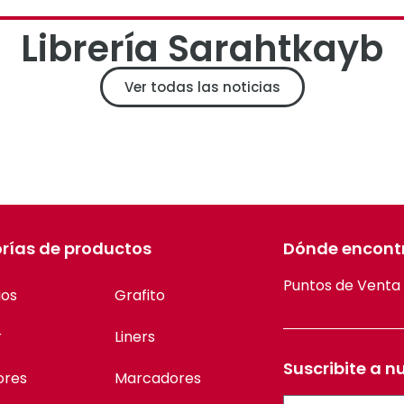
Librería Sarahtkayb
Ver todas las noticias
rías de productos
Dónde encont
Puntos de Venta
ios
Grafito
r
Liners
Suscribite a n
ores
Marcadores