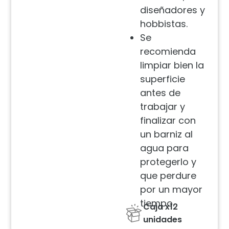
diseñadores y
hobbistas.
Se
recomienda
limpiar bien la
superficie
antes de
trabajar y
finalizar con
un barniz al
agua para
protegerlo y
que perdure
por un mayor
tiempo.
Caja x12
unidades