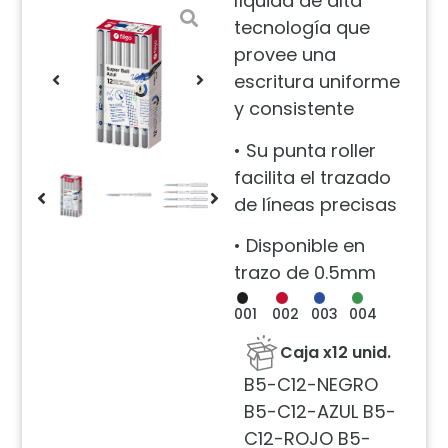
líquida de alta
tecnología que
provee una
escritura uniforme
y consistente
• Su punta roller
facilita el trazado
de líneas precisas
• Disponible en
trazo de 0.5mm
001
002
003
004
Caja x12 unid.
B5-C12-NEGRO
B5-C12-AZUL B5-
C12-ROJO B5-