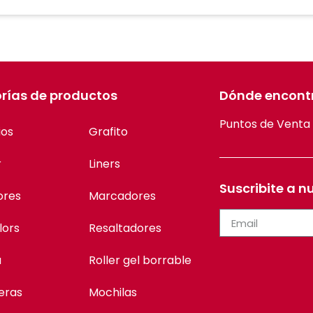
rías de productos
Dónde encont
Puntos de Venta
ios
Grafito
r
Liners
Suscribite a n
ores
Marcadores
lors
Resaltadores
a
Roller gel borrable
eras
Mochilas