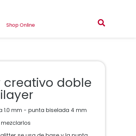
Shop Online
 creativo doble
ilayer
na 1.0 mm - punta biselada 4 mm
 mezclarlos
glitter se usa de base y la punta