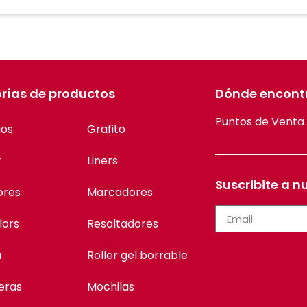
rías de productos
Dónde encont
Puntos de Venta
ios
Grafito
r
Liners
Suscribite a n
ores
Marcadores
lors
Resaltadores
a
Roller gel borrable
eras
Mochilas