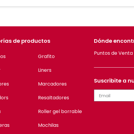
rías de productos
Dónde encont
Puntos de Venta
ios
Grafito
r
Liners
Suscribite a n
ores
Marcadores
lors
Resaltadores
a
Roller gel borrable
eras
Mochilas