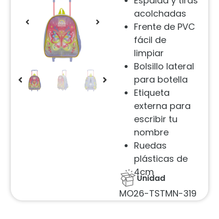
Espalda y tiras
acolchadas
Frente de PVC
fácil de
limpiar
Bolsillo lateral
para botella
Etiqueta
externa para
escribir tu
nombre
Ruedas
plásticas de
4cm
Unidad
MO26-TSTMN-319