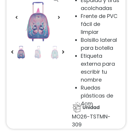
Espalda y tiras
acolchadas
Frente de PVC
fácil de
limpiar
Bolsillo lateral
para botella
Etiqueta
externa para
escribir tu
nombre
Ruedas
plásticas de
4cm
Unidad
MO26-TSTMN-
309