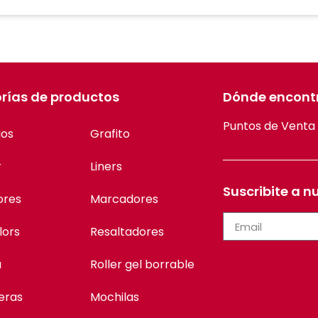
rías de productos
Dónde encont
Puntos de Venta
ios
Grafito
r
Liners
Suscribite a n
ores
Marcadores
lors
Resaltadores
a
Roller gel borrable
eras
Mochilas