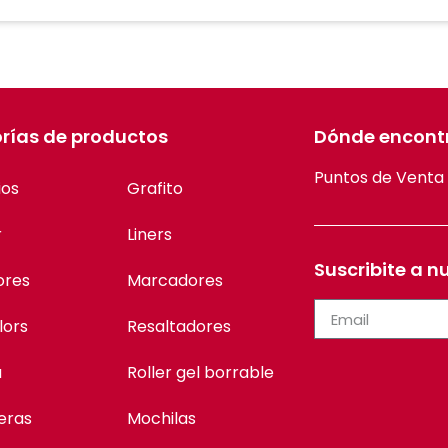
rías de productos
Dónde encont
Puntos de Venta
ios
Grafito
r
Liners
Suscribite a n
ores
Marcadores
lors
Resaltadores
a
Roller gel borrable
eras
Mochilas