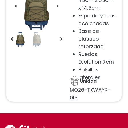
45cm x 33cm
x 14.5cm
Espalda y tiras
acolchadas
Base de
plástico
reforzada
Ruedas
Evolution 7cm
Bolsillos
laterales
Unidad
MO26-TKWAYR-
018