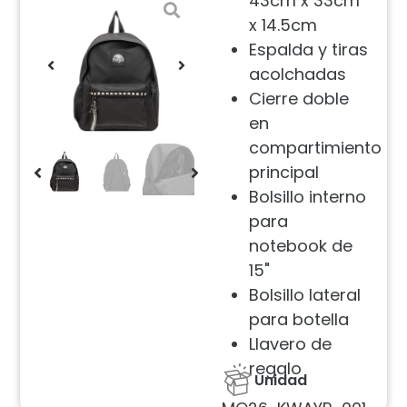
43cm x 33cm
x 14.5cm
Espalda y tiras
acolchadas
Cierre doble
en
compartimiento
principal
Bolsillo interno
para
notebook de
15"
Bolsillo lateral
para botella
Llavero de
regalo
Unidad