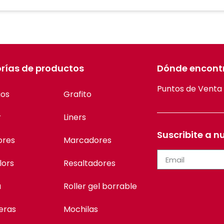
rías de productos
Dónde encont
Puntos de Venta
ios
Grafito
r
Liners
Suscribite a n
ores
Marcadores
lors
Resaltadores
a
Roller gel borrable
eras
Mochilas