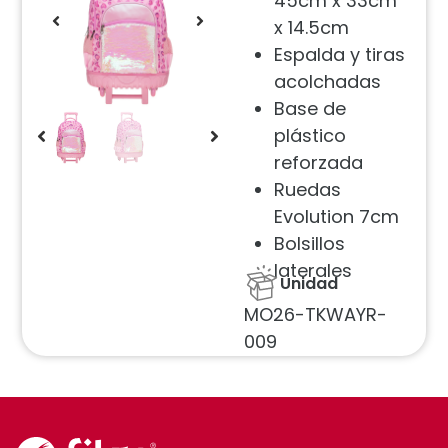
45cm x 33cm
x 14.5cm
Espalda y tiras
acolchadas
Base de
plástico
reforzada
Ruedas
Evolution 7cm
Bolsillos
laterales
Unidad
MO26-TKWAYR-
009