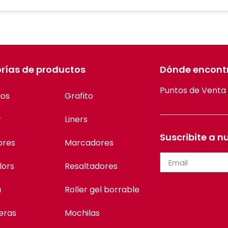
rías de productos
Dónde encont
Puntos de Venta
ios
Grafito
r
Liners
Suscribite a n
ores
Marcadores
lors
Resaltadores
a
Roller gel borrable
eras
Mochilas