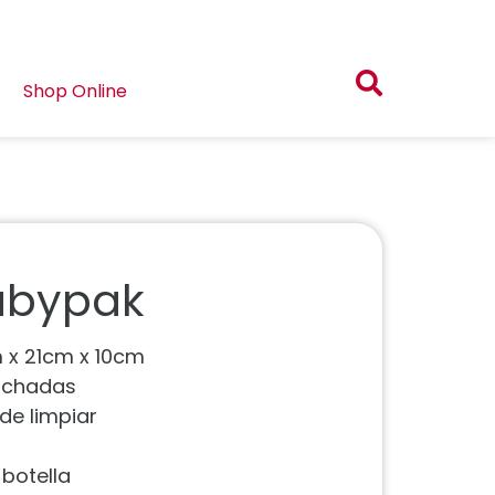
Shop Online
abypak
cm x 21cm x 10cm
olchadas
 de limpiar
 botella