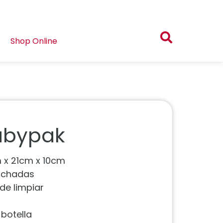
Shop Online
abypak
cm x 21cm x 10cm
olchadas
 de limpiar
 botella