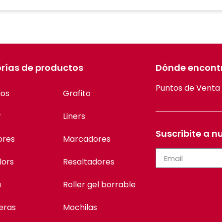
rías de productos
Dónde encont
Puntos de Venta
ios
Grafito
r
Liners
Suscribite a n
ores
Marcadores
lors
Resaltadores
a
Roller gel borrable
eras
Mochilas