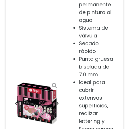
permanente
de pintura al
agua
Sistema de
válvula
Secado
rápido
Punta gruesa
biselada de
7.0 mm
Ideal para
cubrir
extensas
superficies,
realizar
lettering y
líneas curvas