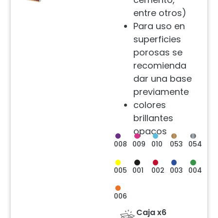
entre otros)
Para uso en
superficies
porosas se
recomienda
dar una base
previamente
colores
brillantes
opacos
008
009
010
053
054
005
001
002
003
004
006
Caja x6