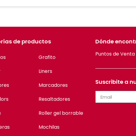
rías de productos
Dónde encont
Puntos de Venta
ios
Grafito
r
Liners
Suscribite a n
ores
Marcadores
lors
Resaltadores
a
Roller gel borrable
eras
Mochilas