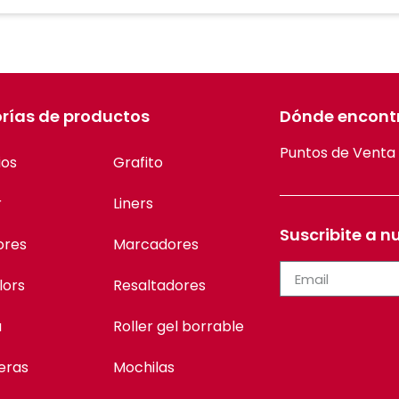
rías de productos
Dónde encont
Puntos de Venta
ios
Grafito
r
Liners
Suscribite a n
ores
Marcadores
lors
Resaltadores
a
Roller gel borrable
eras
Mochilas