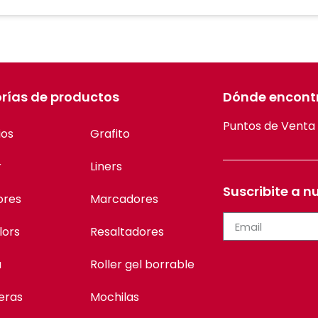
rías de productos
Dónde encont
Puntos de Venta
ios
Grafito
r
Liners
Suscribite a n
ores
Marcadores
lors
Resaltadores
a
Roller gel borrable
eras
Mochilas