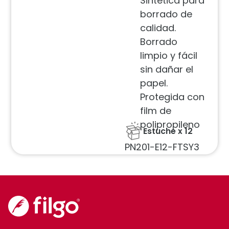
Sintética para
borrado de
calidad.
Borrado
limpio y fácil
sin dañar el
papel.
Protegida con
film de
polipropileno
Estuche x 12
PN201-E12-FTSY3