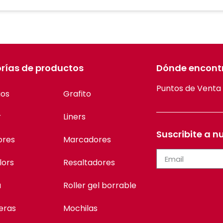
rías de productos
Dónde encont
Puntos de Venta
ios
Grafito
r
Liners
Suscribite a n
ores
Marcadores
lors
Resaltadores
a
Roller gel borrable
eras
Mochilas