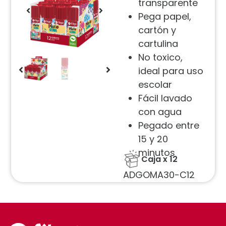
transparente
Pega papel,
cartón y
cartulina
No toxico,
ideal para uso
escolar
Fácil lavado
con agua
Pegado entre
15 y 20
minutos
Caja x 12
ADGOMA30-C12