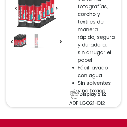
fotografías,
corcho y
textiles de
manera
rápida, segura
y duradera,
sin arrugar el
papel
Fácil lavado
con agua
Sin solventes
y no toxico
Display x 12
ADFILGO21-D12