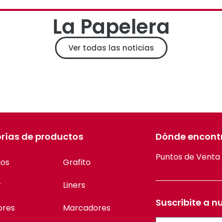
La Papelera
Ver todas las noticias
rías de productos
Dónde encont
Puntos de Venta
ios
Grafito
r
Liners
Suscribite a n
ores
Marcadores