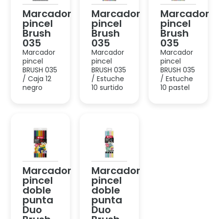
Marcador
Marcador
pincel
pincel
doble
doble
punta
punta
Duo
Duo
Brush
Brush
Marcador
Marcador
DUO
DUO
BRUSH
BRUSH
DOBLE
DOBLE
PUNTA /
PUNTA /
Estuche 6
Estuche 4
clásico
pastel