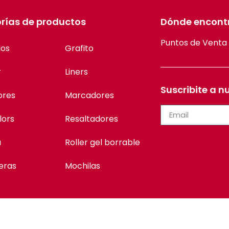
rías de productos
Dónde encont
Puntos de Venta
ios
Grafito
r
Liners
Suscribite a n
ores
Marcadores
lors
Resaltadores
a
Roller gel borrable
eras
Mochilas