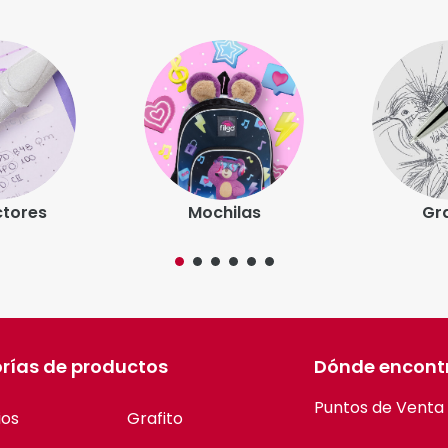
ilas
Grafito
Cartu
rías de productos
Dónde encont
Puntos de Venta
ios
Grafito