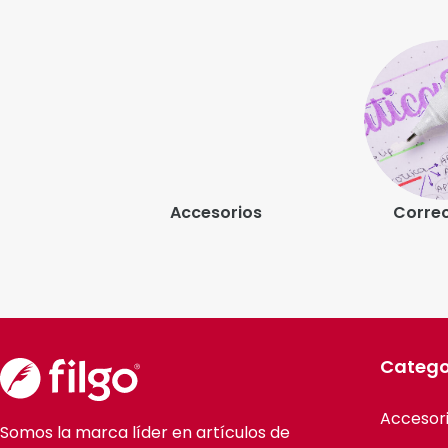
rios
Correctores
Moch
Catego
Accesor
Somos la marca líder en artículos de