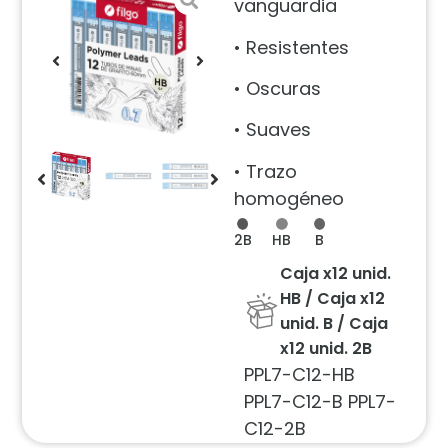
vanguardia
• Resistentes
• Oscuras
• Suaves
• Trazo
homogéneo
2B
HB
B
Caja x12 unid.
HB / Caja x12
unid. B / Caja
x12 unid. 2B
PPL7-C12-HB
PPL7-C12-B PPL7-
C12-2B