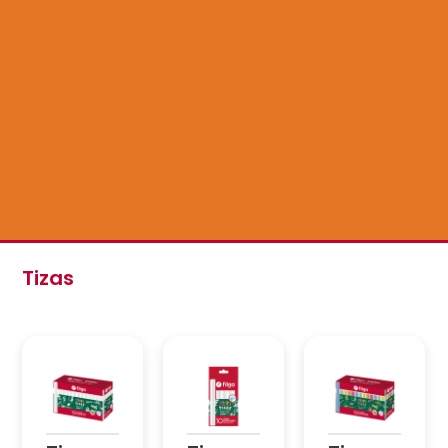
Tizas
Tiza
Tiza
Tiza
escolar
escolar
escolar
blanca
blanca
colores
Pinto
Pinto
Pinto
Tizas
Tizas
Tizas
Escolares
Escolares
Escolares
PINTO /
PINTO /
PINTO /
Estuche
Estuche
Estuche
100
10 blanco
100
blanco
colores