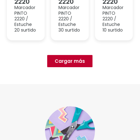
Cargar más
ccesorios
Corr