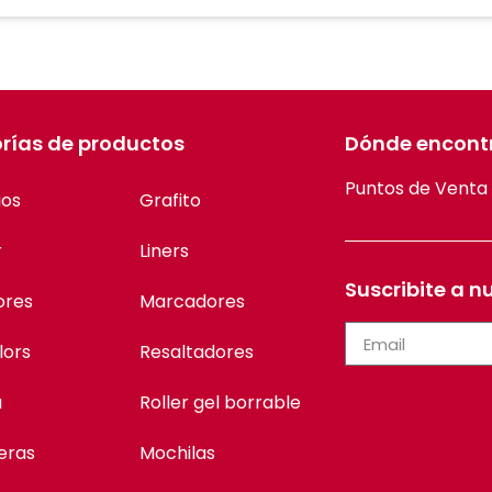
rías de productos
Dónde encont
Puntos de Venta
ios
Grafito
r
Liners
Suscribite a n
ores
Marcadores
lors
Resaltadores
a
Roller gel borrable
eras
Mochilas