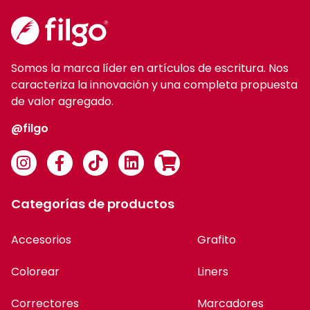
@filgo
Categorías de productos
Accesorios
Grafito
Colorear
Liners
Correctores
Marcadores
Enjoy Colors
Resaltadores
Escritura
Roller gel borrable
Cartucheras
Mochilas