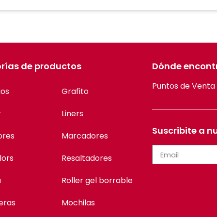
rías de productos
Dónde encont
Puntos de Venta
ios
Grafito
r
Liners
Suscribite a n
ores
Marcadores
lors
Resaltadores
a
Roller gel borrable
eras
Mochilas