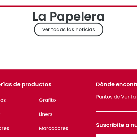
La Papelera
Ver todas las noticias
rías de productos
Dónde encont
Puntos de Venta
ios
Grafito
r
Liners
Suscribite a n
ores
Marcadores