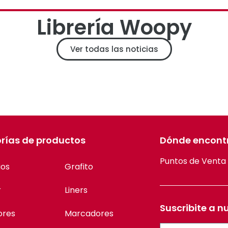
Librería Woopy
Ver todas las noticias
rías de productos
Dónde encont
Puntos de Venta
ios
Grafito
r
Liners
Suscribite a n
ores
Marcadores