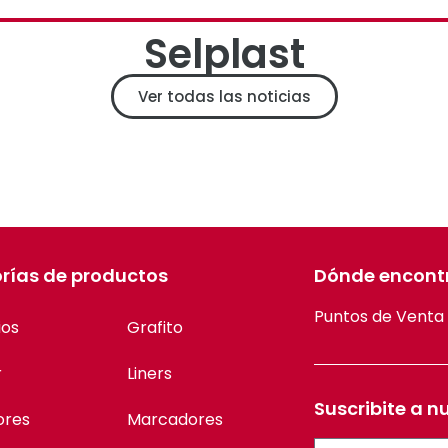
Selplast
Ver todas las noticias
rías de productos
Dónde encont
Puntos de Venta
ios
Grafito
r
Liners
Suscribite a n
ores
Marcadores