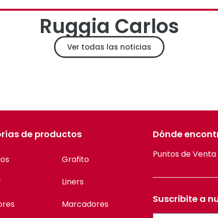
Ruggia Carlos
Ver todas las noticias
rías de productos
Dónde encont
Puntos de Venta
ios
Grafito
r
Liners
Suscribite a n
ores
Marcadores