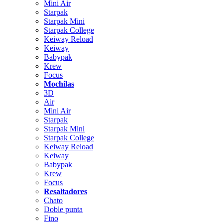
Mini Air
Starpak
Starpak Mini
Starpak College
Keiway Reload
Keiway
Babypak
Krew
Focus
Mochilas
3D
Air
Mini Air
Starpak
Starpak Mini
Starpak College
Keiway Reload
Keiway
Babypak
Krew
Focus
Resaltadores
Chato
Doble punta
Fino