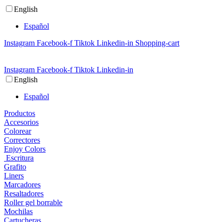
Ir
English
al
contenido
Español
Instagram
Facebook-f
Tiktok
Linkedin-in
Shopping-cart
Instagram
Facebook-f
Tiktok
Linkedin-in
English
Español
Productos
Accesorios
Colorear
Correctores
Enjoy Colors
Escritura
Grafito
Liners
Marcadores
Resaltadores
Roller gel borrable
Mochilas
Cartucheras