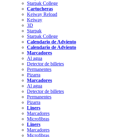
Starpak College
Cartucheras
Keiway Reload
Keiway
3D
Starpak
Starpak College
Calendario de Adviento
Calendario de Adviento
Marcadores
Al agua
Detector de billetes
Permanentes
Pizarra
Marcadores
Al agua
Detector de billetes
Permanentes
Pizarra
Liners
Marcadores
Microfibras
Liners
Marcadores
Microfibras