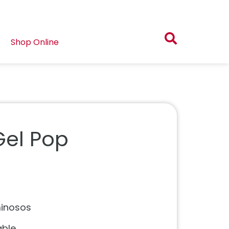
Shop Online
Gel Pop
minosos
able