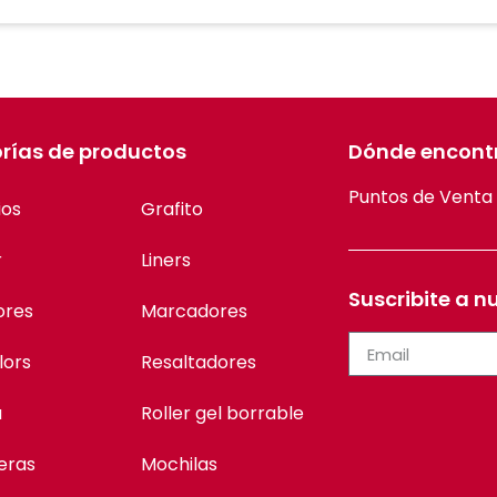
rías de productos
Dónde encont
Puntos de Venta
ios
Grafito
r
Liners
Suscribite a n
ores
Marcadores
lors
Resaltadores
a
Roller gel borrable
eras
Mochilas